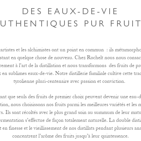
DES EAUX-DE-VIE
UTHENTIQUES PUR FRUI
artistes et les alchimistes ont un point en commun : ils métamorph
istant en quelque chose de nouveau. Chez Rochelt nous nous consa
rement à l’art de la distillation et nous transformons des fruits de p
 en sublimes eaux-de-vie. Notre distillerie familiale cultive cette tra
tyrolienne pluri-centenaire avec passion et conviction.
ant que seuls des fruits de premier choix peuvent devenir une eau-d
ion, nous choisissons nos fruits parmi les meilleures variétés et les 
rs. Ils sont récoltés avec le plus grand soin au summum de leur matu
ermentation s’effectue de façon totalement naturelle. La double disti
t en finesse et le vieillissement de nos distillats pendant plusieurs an
concentrent l’arôme des fruits jusqu’à leur quintessence.