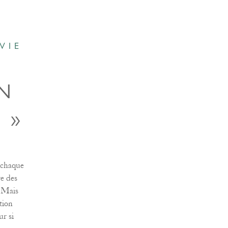
VIE
N
 »
t chaque
re des
. Mais
tion
r si