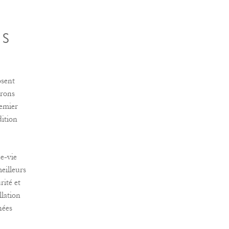
TS
osent
crons
remier
dition
e-vie
meilleurs
rité et
llation
nées