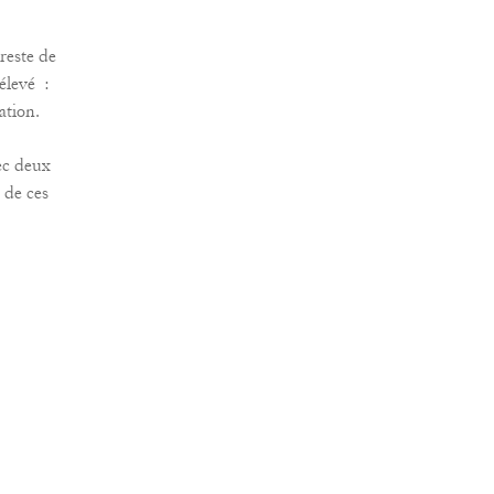
reste de
élevé :
ation.
ec deux
 de ces