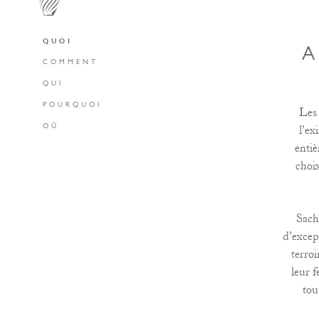
QUOI
A
COMMENT
QUI
POURQUOI
Les 
OÚ
l’ex
entiè
choix
Sach
d’except
terroi
leur f
tou