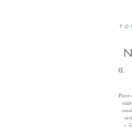
TO
«
Parce q
millé
condi
seu
« G