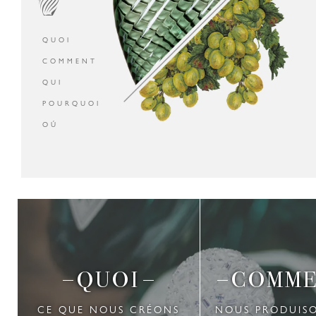
QUOI
COMMENT
QUI
POURQUOI
OÚ
QUOI
COMM
CE QUE NOUS CRÉONS
NOUS PRODUIS