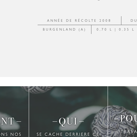
ANNÉE DE RÉCOLTE
2008
DU
BURGENLAND (A)
0,70 L | 0,35 L 
PO
ENT
QUI
TRAV
ONS NOS
SE CACHE DERRIERE CE