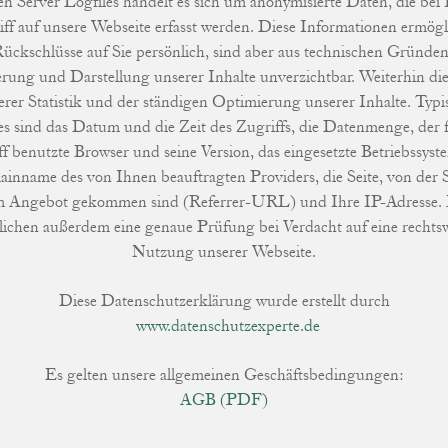
en Server Logfiles handelt es sich um anonymisierte Daten, die bei
ff auf unsere Webseite erfasst werden. Diese Informationen ermög
ückschlüsse auf Sie persönlich, sind aber aus technischen Gründen
erung und Darstellung unserer Inhalte unverzichtbar. Weiterhin di
erer Statistik und der ständigen Optimierung unserer Inhalte. Typi
es sind das Datum und die Zeit des Zugriffs, die Datenmenge, der 
f benutzte Browser und seine Version, das eingesetzte Betriebssyst
inname des von Ihnen beauftragten Providers, die Seite, von der S
 Angebot gekommen sind (Referrer-URL) und Ihre IP-Adresse. 
ichen außerdem eine genaue Prüfung bei Verdacht auf eine rechts
Nutzung unserer Webseite.
Diese Datenschutzerklärung wurde erstellt durch
www.datenschutzexperte.de
Es gelten unsere allgemeinen Geschäftsbedingungen:
AGB (PDF)