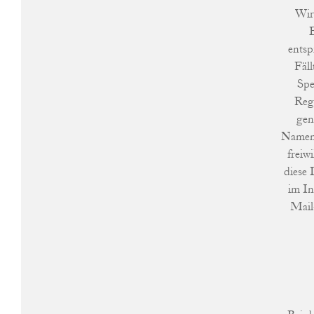
Wir
entsp
Fäll
Spe
Reg
gen
Namen,
freiw
diese 
im In
Mail