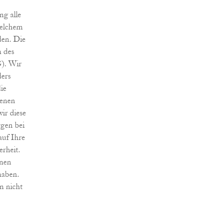
ng alle
welchem
den. Die
 des
). Wir
ders
ie
genen
ir diese
rgen bei
auf Ihre
rheit.
inen
haben.
n nicht