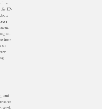
uch zu
 die IP-
edoch
resse
ienen.
langen,
e bitte
n zu
erer
ung.
g und
unserer
n wird.