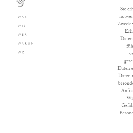
Sie er
notwen
WAS
Zweck w
WIE
Erh
WER
Daten
WARUM
füh
v
WO
gese
Daten e
Daten n
besonde
Anfra
Wir
Gefah
Besond