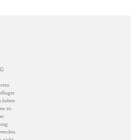
NG
erten
pfänger
m haben
ten zu
er
lung
, werden
n nicht