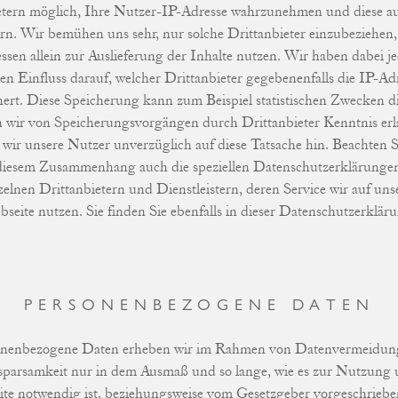
tern möglich, Ihre Nutzer-IP-Adresse wahrzunehmen und diese a
rn. Wir bemühen uns sehr, nur solche Drittanbieter einzubeziehen,
ssen allein zur Auslieferung der Inhalte nutzen. Wir haben dabei j
en Einfluss darauf, welcher Drittanbieter gegebenenfalls die IP-Ad
hert. Diese Speicherung kann zum Beispiel statistischen Zwecken d
n wir von Speicherungsvorgängen durch Drittanbieter Kenntnis er
 wir unsere Nutzer unverzüglich auf diese Tatsache hin. Beachten Si
diesem Zusammenhang auch die speziellen Datenschutzerklärunge
zelnen Drittanbietern und Dienstleistern, deren Service wir auf uns
seite nutzen. Sie finden Sie ebenfalls in dieser Datenschutzerklär
PERSONEN­BEZOGENE DATEN
onenbezogene Daten erheben wir im Rahmen von Datenvermeidun
parsamkeit nur in dem Ausmaß und so lange, wie es zur Nutzung 
te notwendig ist, beziehungsweise vom Gesetzgeber vorgeschriebe