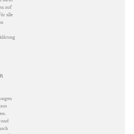
en auf
ür alle
on
rklärung
ER
tungen
 aus
en.
 und
nach