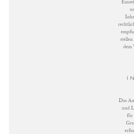
Einzel
u
Inha
rechtli
empfa
stelle
dem V
I
Das Ang
und L
für
Graf
erfo