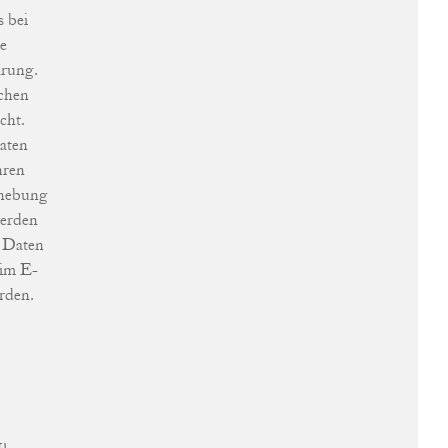
 bei
e
ärung.
ichen
cht.
aten
hren
rhebung
werden
s Daten
 im E-
rden.