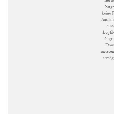
Bei d
Zugri
keine R
Auslief
uns
Logfil
Zugrif
Doma
unserem
ermögl