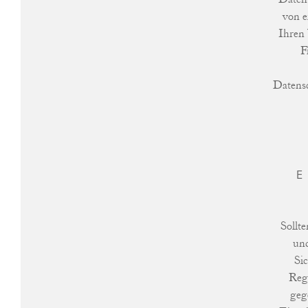
von e
Ihren 
F
Datensc
E
Sollt
und
Si
Reg
geg