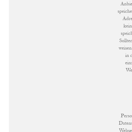
Anbie
speiche
Adre
kein
speic
Sollte
weisen
in 
ein
Web
Pers
Datens
Websei