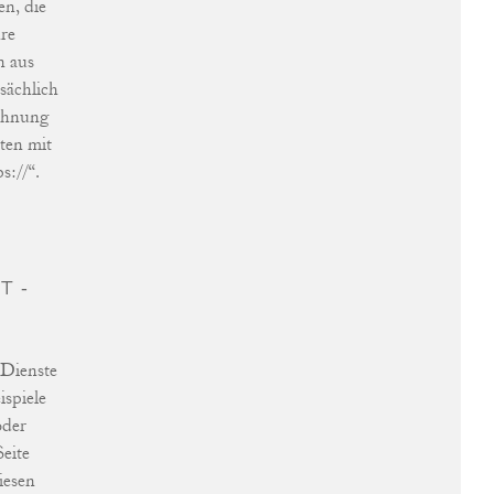
en, die
re
n aus
sächlich
chnung
ten mit
s://“.
T­
 Dienste
spiele
oder
Seite
iesen