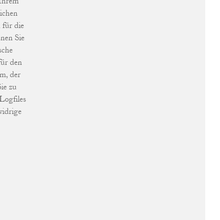
 Ihrem
lichen
 für die
enen Sie
sche
für den
em, der
ie zu
Logfiles
widrige