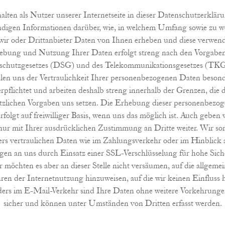
halten als Nutzer unserer Internetseite in dieser Datenschutzerkläru
digen Informationen darüber, wie, in welchem Umfang sowie zu 
ir oder Drittanbieter Daten von Ihnen erheben und diese verwen
ebung und Nutzung Ihrer Daten erfolgt streng nach den Vorgaben
schutzgesetzes (DSG) und des Telekommunikationsgesetzes (TKG
len uns der Vertraulichkeit Ihrer personenbezogenen Daten beson
erpflichtet und arbeiten deshalb streng innerhalb der Grenzen, die d
tzlichen Vorgaben uns setzen. Die Erhebung dieser personenbezo
rfolgt auf freiwilliger Basis, wenn uns das möglich ist. Auch geben w
ur mit Ihrer ausdrücklichen Zustimmung an Dritte weiter. Wir so
rs vertraulichen Daten wie im Zahlungsverkehr oder im Hinblick 
gen an uns durch Einsatz einer SSL-Verschlüsselung für hohe Siche
 möchten es aber an dieser Stelle nicht versäumen, auf die allgeme
ren der Internetnutzung hinzuweisen, auf die wir keinen Einfluss 
ers im E-Mail-Verkehr sind Ihre Daten ohne weitere Vorkehrunge
sicher und können unter Umständen von Dritten erfasst werden.