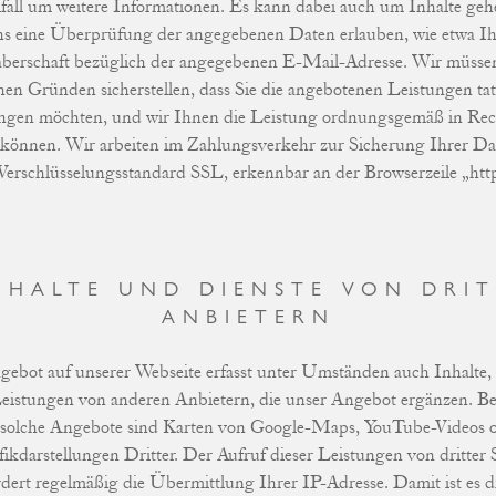
fall um weitere Informationen. Es kann dabei auch um Inhalte geh
ns eine Überprüfung der angegebenen Daten erlauben, wie etwa Ih
berschaft bezüglich der angegebenen E-Mail-Adresse. Wir müsse
chen Gründen sicherstellen, dass Sie die angebotenen Leistungen tat
ngen möchten, und wir Ihnen die Leistung ordnungsgemäß in Re
n können. Wir arbeiten im Zahlungsverkehr zur Sicherung Ihrer Da
erschlüsselungsstandard SSL, erkennbar an der Browserzeile „http
NHALTE UND DIENSTE VON DRIT
ANBIETERN
ebot auf unserer Webseite erfasst unter Umständen auch Inhalte,
eistungen von anderen Anbietern, die unser Angebot ergänzen. Bei
 solche Angebote sind Karten von Google-Maps, YouTube-Videos 
ikdarstellungen Dritter. Der Aufruf dieser Leistungen von dritter 
rdert regelmäßig die Übermittlung Ihrer IP-Adresse. Damit ist es d